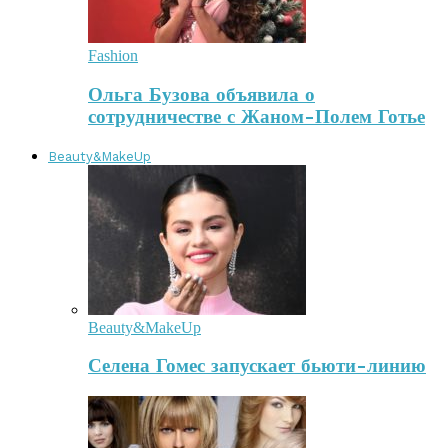
Fashion
Ольга Бузова объявила о
сотрудничестве с Жаном-Полем Готье
Beauty&MakeUp
Beauty&MakeUp
Селена Гомес запускает бьюти-линию