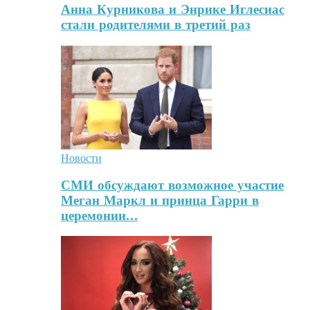
Анна Курникова и Энрике Иглесиас
стали родителями в третий раз
Новости
СМИ обсуждают возможное участие
Меган Маркл и принца Гарри в
церемонии…