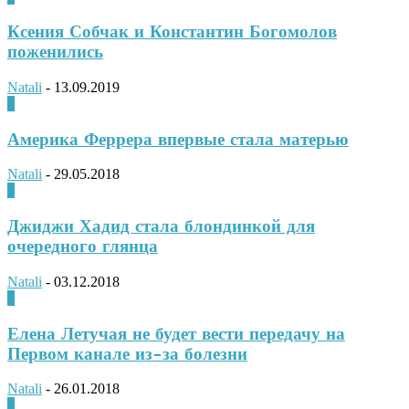
Ксения Собчак и Константин Богомолов
поженились
Natali
-
13.09.2019
0
Америка Феррера впервые стала матерью
Natali
-
29.05.2018
0
Джиджи Хадид стала блондинкой для
очередного глянца
Natali
-
03.12.2018
0
Елена Летучая не будет вести передачу на
Первом канале из-за болезни
Natali
-
26.01.2018
0