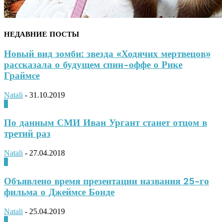
НЕДАВНИЕ ПОСТЫ
Новый вид зомби: звезда «Ходячих мертвецов»
рассказала о будущем спин-оффе о Рике
Граймсе
Natali
-
31.10.2019
0
По данным СМИ Иван Ургант станет отцом в
третий раз
Natali
-
27.04.2018
0
Объявлено время презентации названия 25-го
фильма о Джеймсе Бонде
Natali
-
25.04.2019
0