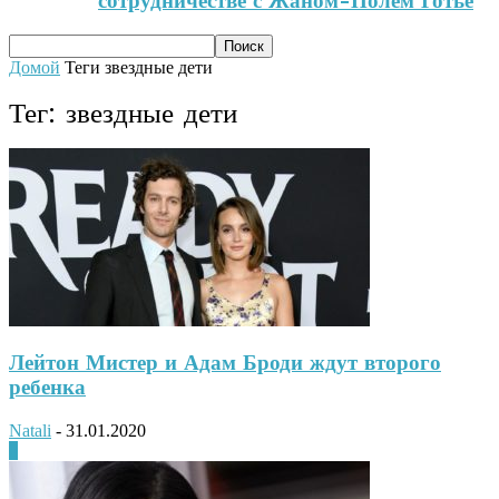
сотрудничестве с Жаном-Полем Готье
Домой
Теги
звездные дети
Тег: звездные дети
Лейтон Мистер и Адам Броди ждут второго
ребенка
Natali
-
31.01.2020
0