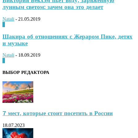
Виктория Бекхэм пьет воду, заряженную
лунным светом: зачем она это делает
Natali
-
21.05.2019
0
Шакира об отношениях с Жераром Пике, детях
и музыке
Natali
-
18.09.2019
0
ВЫБОР РЕДАКТОРА
7 мест, которые стоит посетить в России
18.07.2023