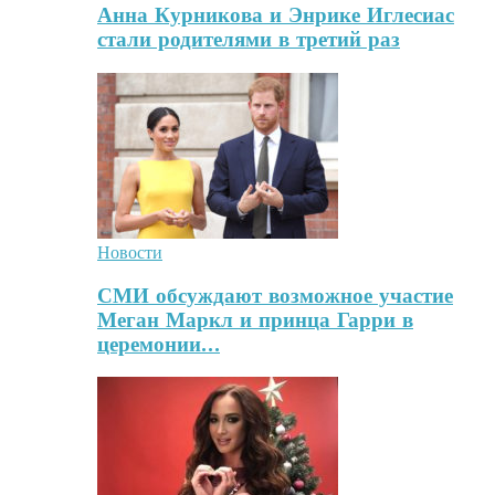
Анна Курникова и Энрике Иглесиас
стали родителями в третий раз
Новости
СМИ обсуждают возможное участие
Меган Маркл и принца Гарри в
церемонии…