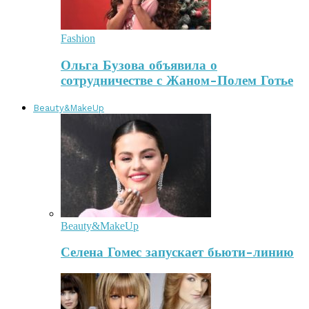
Fashion
Ольга Бузова объявила о
сотрудничестве с Жаном-Полем Готье
Beauty&MakeUp
Beauty&MakeUp
Селена Гомес запускает бьюти-линию