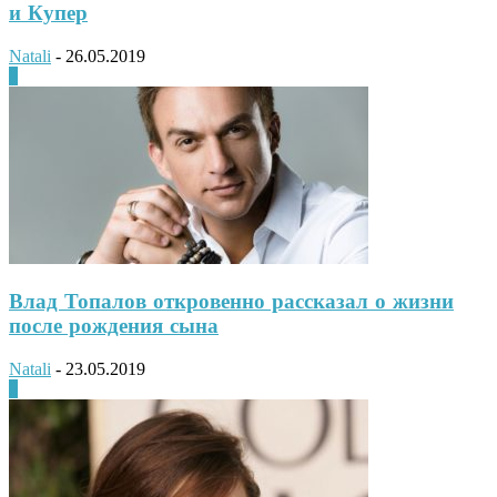
и Купер
Natali
-
26.05.2019
0
Влад Топалов откровенно рассказал о жизни
после рождения сына
Natali
-
23.05.2019
0