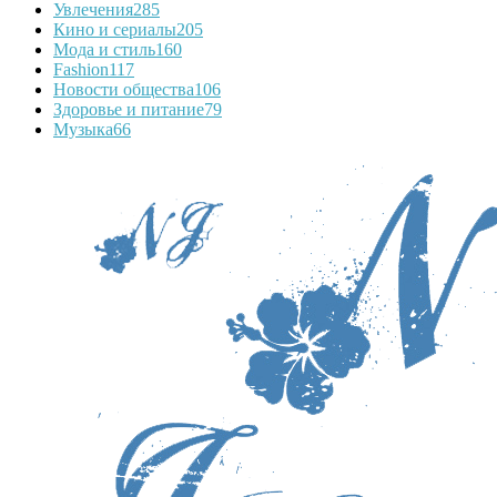
Увлечения
285
Кино и сериалы
205
Мода и стиль
160
Fashion
117
Новости общества
106
Здоровье и питание
79
Музыка
66