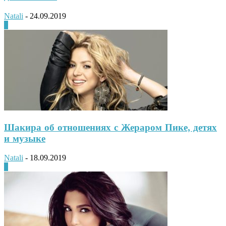
Natali
-
24.09.2019
0
Шакира об отношениях с Жераром Пике, детях
и музыке
Natali
-
18.09.2019
0