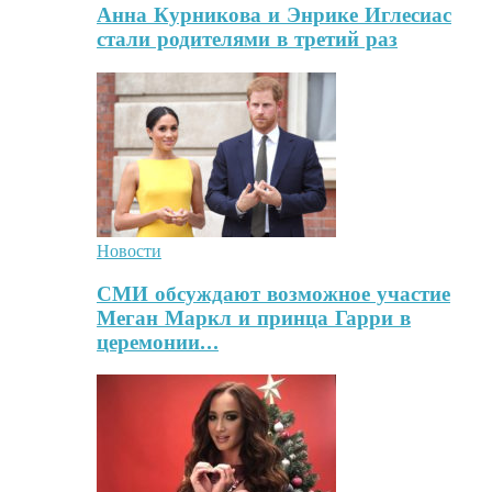
Анна Курникова и Энрике Иглесиас
стали родителями в третий раз
Новости
СМИ обсуждают возможное участие
Меган Маркл и принца Гарри в
церемонии…