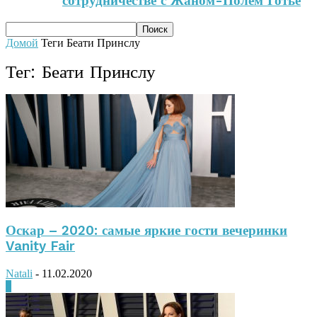
сотрудничестве с Жаном-Полем Готье
Домой
Теги
Беати Принслу
Тег: Беати Принслу
Оскар – 2020: самые яркие гости вечеринки
Vanity Fair
Natali
-
11.02.2020
0