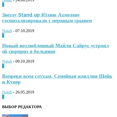
0
Звезду Stand up Юлию Ахмедову
госпитализировали с нервным срывом
Natali
-
07.10.2019
0
Новый возлюбленный Майли Сайрус устроил
ей сюрприз в больнице
Natali
-
09.10.2019
0
Вопреки всем слухам. Семейная идиллия Шейк
и Купер
Natali
-
26.05.2019
0
ВЫБОР РЕДАКТОРА