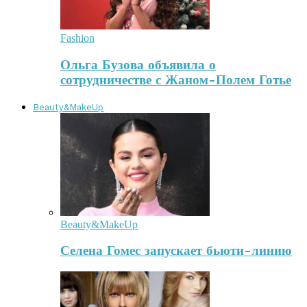
Fashion
Ольга Бузова объявила о
сотрудничестве с Жаном-Полем Готье
Beauty&MakeUp
Beauty&MakeUp
Селена Гомес запускает бьюти-линию