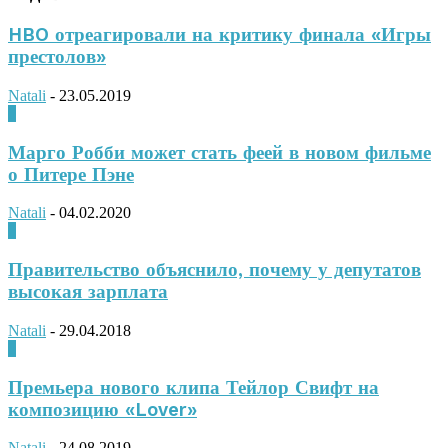
HBO отреагировали на критику финала «Игры
престолов»
Natali
-
23.05.2019
0
Марго Робби может стать феей в новом фильме
о Питере Пэне
Natali
-
04.02.2020
0
Правительство объяснило, почему у депутатов
высокая зарплата
Natali
-
29.04.2018
0
Премьера нового клипа Тейлор Свифт на
композицию «Lover»
Natali
-
24.08.2019