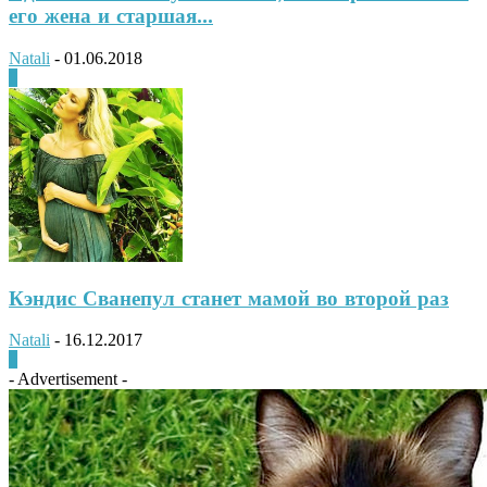
его жена и старшая...
Natali
-
01.06.2018
0
Кэндис Сванепул станет мамой во второй раз
Natali
-
16.12.2017
0
- Advertisement -