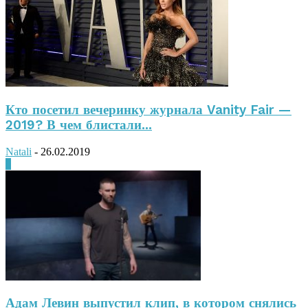
Кто посетил вечеринку журнала Vanity Fair —
2019? В чем блистали...
Natali
-
26.02.2019
0
Адам Левин выпустил клип, в котором снялись