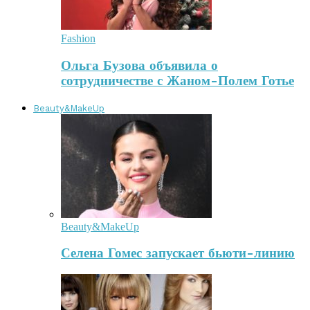
Fashion
Ольга Бузова объявила о
сотрудничестве с Жаном-Полем Готье
Beauty&MakeUp
Beauty&MakeUp
Селена Гомес запускает бьюти-линию