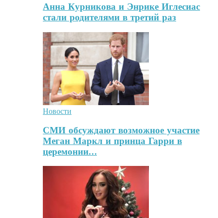
Анна Курникова и Энрике Иглесиас
стали родителями в третий раз
Новости
СМИ обсуждают возможное участие
Меган Маркл и принца Гарри в
церемонии…