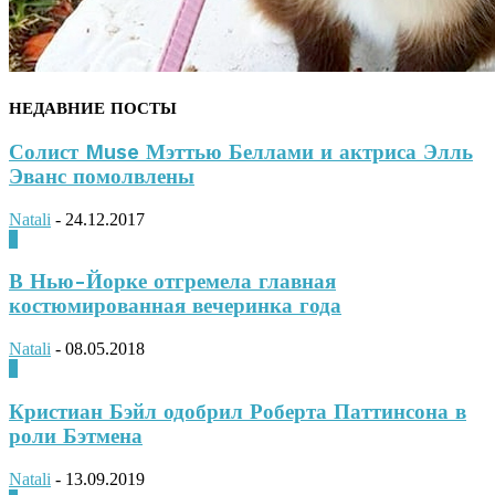
НЕДАВНИЕ ПОСТЫ
Солист Muse Мэттью Беллами и актриса Элль
Эванс помолвлены
Natali
-
24.12.2017
0
В Нью-Йорке отгремела главная
костюмированная вечеринка года
Natali
-
08.05.2018
0
Кристиан Бэйл одобрил Роберта Паттинсона в
роли Бэтмена
Natali
-
13.09.2019