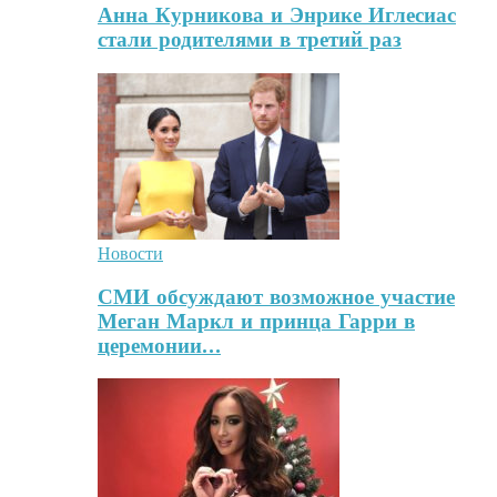
Анна Курникова и Энрике Иглесиас
стали родителями в третий раз
Новости
СМИ обсуждают возможное участие
Меган Маркл и принца Гарри в
церемонии…