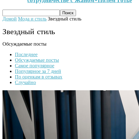
сотрудничестве с Жаном-Полем Готье
Домой
Мода и стиль
Звездный стиль
Звездный стиль
Обсуждаемые посты
Последнее
Обсуждаемые посты
Самое популярное
Популярное за 7 дней
По оценкам в отзывах
Случайно