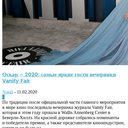
Оскар – 2020: самые яркие гости вечеринки
Vanity Fair
Natali
-
11.02.2020
0
По традиции после официальной части главного мероприятия
в мире кино последовала вечеринка журнала Vanity Fair,
которая в этом году прошла в Wallis Annenberg Center в
Беверли-Хиллз. На красной дорожке собрались номинанты
и победители премии, а также представители киноиндустрии,
которых не было на...