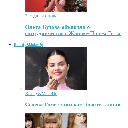
Звездный стиль
Ольга Бузова объявила о
сотрудничестве с Жаном-Полем Готье
Beauty&MakeUp
Beauty&MakeUp
Селена Гомес запускает бьюти-линию