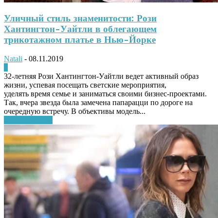
Уличный стиль знаменитости: Рози
Хантингтон-Уайтли в облегающем
трикотажном платье в Нью-Йорке
Natali
-
08.11.2019
0
32-летняя Рози Хантингтон-Уайтли ведет активный образ
жизни, успевая посещать светские мероприятия,
уделять время семье и заниматься своими бизнес-проектами.
Так, вчера звезда была замечена папарацци по дороге на
очередную встречу. В объективы модель...
Узнать больше