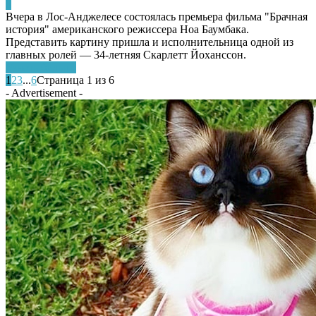
0
Вчера в Лос-Анджелесе состоялась премьера фильма "Брачная
история" американского режиссера Ноа Баумбака.
Представить картину пришла и исполнительница одной из
главных ролей — 34-летняя Скарлетт Йоханссон.
Узнать больше
1
2
3
...
6
Страница 1 из 6
- Advertisement -